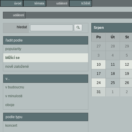
úvod
témata
události
tržiště
události
hledat
Srpen
Po
Út
St
řadit podle
27
28
29
popularity
3
4
5
blížící se
10
11
12
nově založené
17
18
19
v...
24
25
26
v budoucnu
31
1
2
v minulosti
oboje
podle typu
koncert