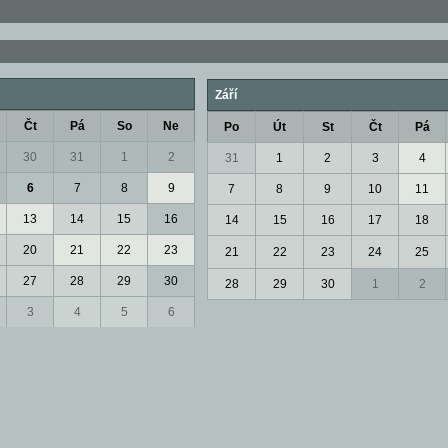
Září
Čt
Pá
So
Ne
Po
Út
St
Čt
Pá
30
31
1
2
31
1
2
3
4
6
7
8
9
7
8
9
10
11
13
14
15
16
14
15
16
17
18
20
21
22
23
21
22
23
24
25
27
28
29
30
28
29
30
1
2
3
4
5
6