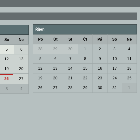
Říjen
Po
Út
St
Čt
Pá
So
Ne
So
Ne
28
29
30
1
2
3
4
5
6
5
6
7
8
9
10
11
12
13
12
13
14
15
16
17
18
19
20
19
20
21
22
23
24
25
26
27
26
27
28
29
30
31
1
3
4