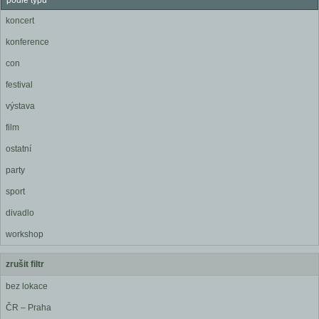
podle typu
koncert
konference
con
festival
výstava
film
ostatní
party
sport
divadlo
workshop
zrušit filtr
bez lokace
ČR – Praha