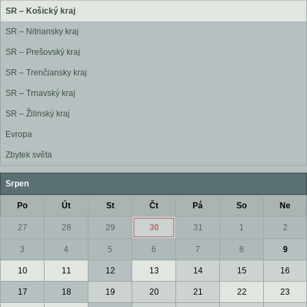
SR – Košický kraj
SR – Nitriansky kraj
SR – Prešovský kraj
SR – Trenčiansky kraj
SR – Trnavský kraj
SR – Žilinský kraj
Evropa
Zbytek světa
Srpen
Po
Út
St
Čt
Pá
So
Ne
27
28
29
30
31
1
2
3
4
5
6
7
8
9
10
11
12
13
14
15
16
17
18
19
20
21
22
23