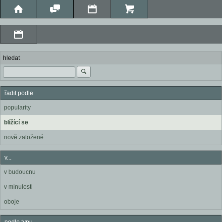
hledat
řadit podle
popularity
blížící se
nově založené
v...
v budoucnu
v minulosti
oboje