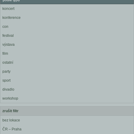
podle typu
koncert
konference
con
festival
výstava
film
ostatní
party
sport
divadlo
workshop
zrušit filtr
bez lokace
ČR – Praha