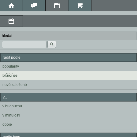
hledat
řadit podle
popularity
blížící se
nově založené
v...
v budoucnu
v minulosti
oboje