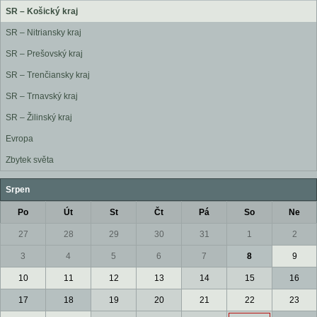
SR – Košický kraj
SR – Nitriansky kraj
SR – Prešovský kraj
SR – Trenčiansky kraj
SR – Trnavský kraj
SR – Žilinský kraj
Evropa
Zbytek světa
Srpen
Po
Út
St
Čt
Pá
So
Ne
27
28
29
30
31
1
2
3
4
5
6
7
8
9
10
11
12
13
14
15
16
17
18
19
20
21
22
23