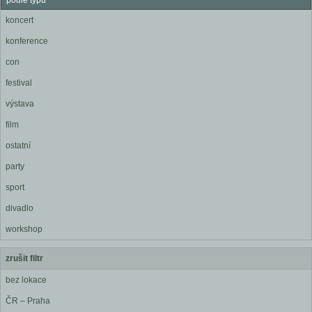
podle typu
koncert
konference
con
festival
výstava
film
ostatní
party
sport
divadlo
workshop
zrušit filtr
bez lokace
ČR – Praha