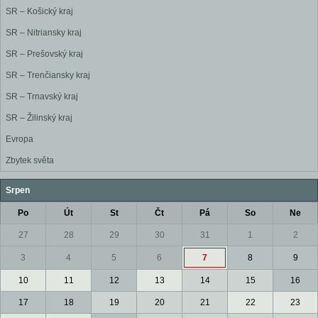
SR – Košický kraj
SR – Nitriansky kraj
SR – Prešovský kraj
SR – Trenčiansky kraj
SR – Trnavský kraj
SR – Žilinský kraj
Evropa
Zbytek světa
Srpen
Po
Út
St
Čt
Pá
So
Ne
27
28
29
30
31
1
2
3
4
5
6
7
8
9
10
11
12
13
14
15
16
17
18
19
20
21
22
23