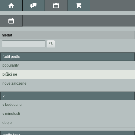
hledat
řadit podle
popularity
blížící se
nově založené
v...
v budoucnu
v minulosti
oboje