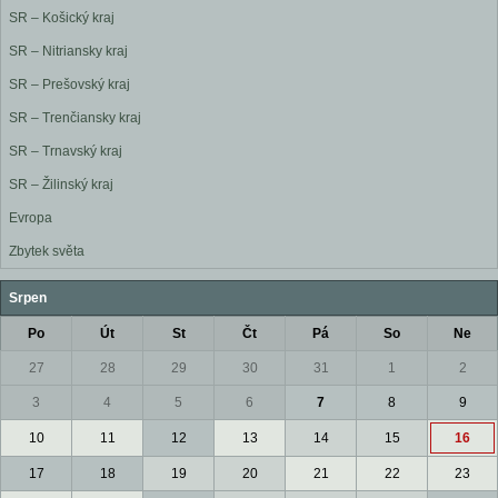
SR – Košický kraj
SR – Nitriansky kraj
SR – Prešovský kraj
SR – Trenčiansky kraj
SR – Trnavský kraj
SR – Žilinský kraj
Evropa
Zbytek světa
Srpen
Po
Út
St
Čt
Pá
So
Ne
27
28
29
30
31
1
2
3
4
5
6
7
8
9
10
11
12
13
14
15
16
17
18
19
20
21
22
23