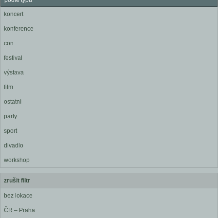
podle typu
koncert
konference
con
festival
výstava
film
ostatní
party
sport
divadlo
workshop
zrušit filtr
bez lokace
ČR – Praha