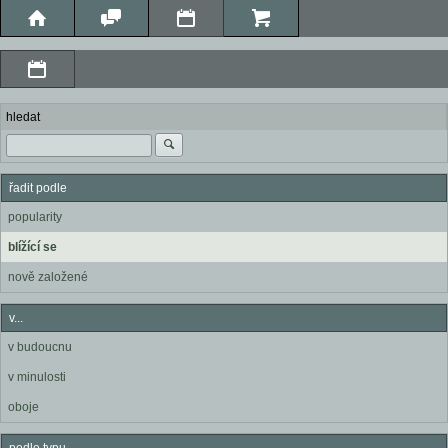
hledat
řadit podle
popularity
blížící se
nově založené
v...
v budoucnu
v minulosti
oboje