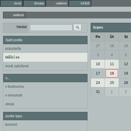
úvod
témata
události
tržiště
události
hledat
Srpen
Po
Út
St
řadit podle
27
28
29
popularity
3
4
5
blížící se
10
11
12
nově založené
17
18
19
v...
24
25
26
v budoucnu
31
1
2
v minulosti
oboje
podle typu
koncert