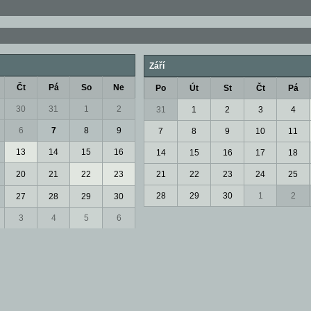
Září
Čt
Pá
So
Ne
Po
Út
St
Čt
Pá
30
31
1
2
31
1
2
3
4
6
7
8
9
7
8
9
10
11
13
14
15
16
14
15
16
17
18
20
21
22
23
21
22
23
24
25
28
29
30
1
2
27
28
29
30
3
4
5
6