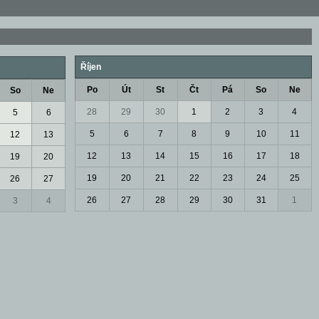
Říjen
Po
Út
St
Čt
Pá
So
Ne
So
Ne
28
29
30
1
2
3
4
5
6
5
6
7
8
9
10
11
12
13
12
13
14
15
16
17
18
19
20
19
20
21
22
23
24
25
26
27
26
27
28
29
30
31
1
3
4