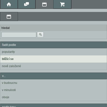
hledat
řadit podle
popularity
blížící se
nově založené
v...
v budoucnu
v minulosti
oboje