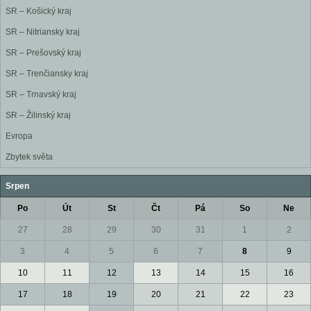
SR – Košický kraj
SR – Nitriansky kraj
SR – Prešovský kraj
SR – Trenčiansky kraj
SR – Trnavský kraj
SR – Žilinský kraj
Evropa
Zbytek světa
Srpen
Po
Út
St
Čt
Pá
So
Ne
27
28
29
30
31
1
2
3
4
5
6
7
8
9
10
11
12
13
14
15
16
17
18
19
20
21
22
23