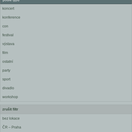
podle typu
koncert
konference
con
festival
výstava
film
ostatní
party
sport
divadlo
workshop
zrušit filtr
bez lokace
ČR – Praha