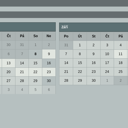
Září
Čt
Pá
So
Ne
Po
Út
St
Čt
Pá
30
31
1
2
31
1
2
3
4
6
7
8
9
7
8
9
10
11
14
15
16
17
18
13
14
15
16
21
22
23
24
25
20
21
22
23
28
29
30
1
2
27
28
29
30
3
4
5
6