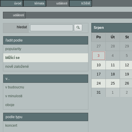
úvod
témata
události
tržiště
události
hledat
Srpen
Po
Út
St
řadit podle
27
28
29
popularity
3
4
5
blížící se
10
11
12
nově založené
17
18
19
v...
24
25
26
v budoucnu
31
1
2
v minulosti
oboje
podle typu
koncert