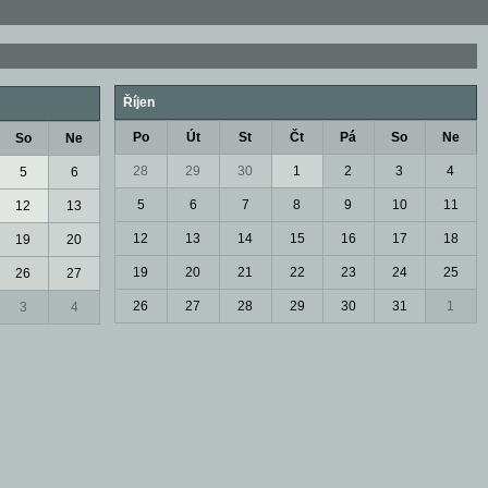
Říjen
Po
Út
St
Čt
Pá
So
Ne
So
Ne
28
29
30
1
2
3
4
5
6
5
6
7
8
9
10
11
12
13
12
13
14
15
16
17
18
19
20
19
20
21
22
23
24
25
26
27
26
27
28
29
30
31
1
3
4