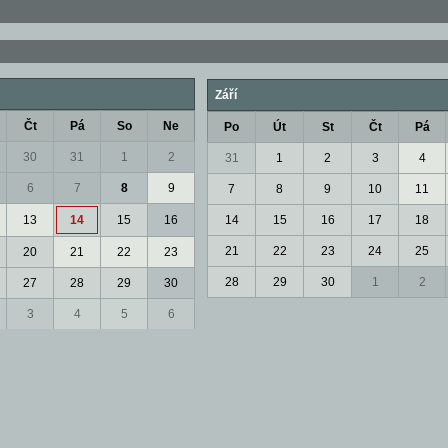
Září
Čt
Pá
So
Ne
Po
Út
St
Čt
Pá
30
31
1
2
31
1
2
3
4
6
7
8
9
7
8
9
10
11
13
14
15
16
14
15
16
17
18
21
22
23
24
25
20
21
22
23
28
29
30
1
2
27
28
29
30
3
4
5
6