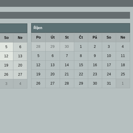
Říjen
Po
Út
St
Čt
Pá
So
Ne
So
Ne
28
29
30
1
2
3
4
5
6
5
6
7
8
9
10
11
12
13
12
13
14
15
16
17
18
19
20
19
20
21
22
23
24
25
26
27
26
27
28
29
30
31
1
3
4