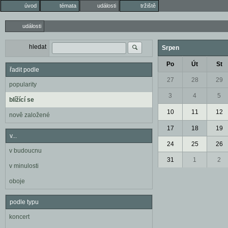
úvod
témata
události
tržiště
události
hledat
Srpen
Po
Út
St
řadit podle
27
28
29
popularity
3
4
5
blížící se
10
11
12
nově založené
17
18
19
v...
24
25
26
v budoucnu
31
1
2
v minulosti
oboje
podle typu
koncert