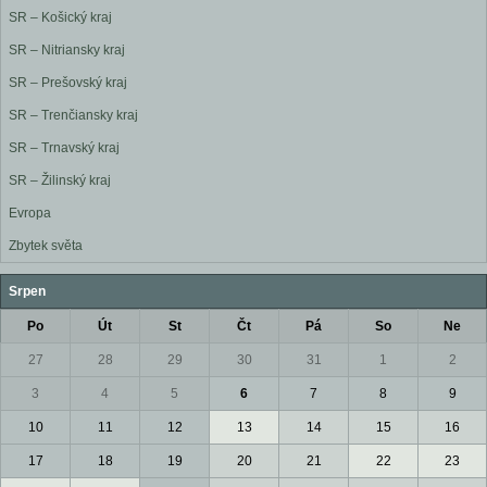
SR – Košický kraj
SR – Nitriansky kraj
SR – Prešovský kraj
SR – Trenčiansky kraj
SR – Trnavský kraj
SR – Žilinský kraj
Evropa
Zbytek světa
Srpen
Po
Út
St
Čt
Pá
So
Ne
27
28
29
30
31
1
2
3
4
5
6
7
8
9
10
11
12
13
14
15
16
17
18
19
20
21
22
23