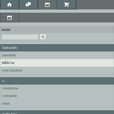
hledat
řadit podle
popularity
blížící se
nově založené
v...
v budoucnu
v minulosti
oboje