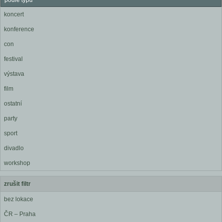
podle typu
koncert
konference
con
festival
výstava
film
ostatní
party
sport
divadlo
workshop
zrušit filtr
bez lokace
ČR – Praha