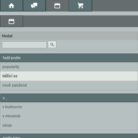
hledat
řadit podle
popularity
blížící se
nově založené
v...
v budoucnu
v minulosti
oboje