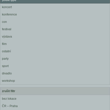
podle typu
koncert
konference
con
festival
výstava
film
ostatní
party
sport
divadlo
workshop
zrušit filtr
bez lokace
ČR – Praha