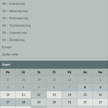
SR – Košický kraj
SR – Nitriansky kraj
SR – Prešovský kraj
SR – Trenčiansky kraj
SR – Trnavský kraj
SR – Žilinský kraj
Evropa
Zbytek světa
Srpen
Po
Út
St
Čt
Pá
So
Ne
27
28
29
30
31
1
2
3
4
5
6
7
8
9
10
11
12
13
14
15
16
17
18
19
20
21
22
23