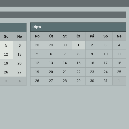
Říjen
Po
Út
St
Čt
Pá
So
Ne
So
Ne
28
29
30
1
2
3
4
5
6
5
6
7
8
9
10
11
12
13
12
13
14
15
16
17
18
19
20
19
20
21
22
23
24
25
26
27
26
27
28
29
30
31
1
3
4