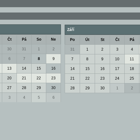
Září
Čt
Pá
So
Ne
Po
Út
St
Čt
Pá
30
31
1
2
31
1
2
3
4
6
7
8
9
7
8
9
10
11
13
14
15
16
14
15
16
17
18
20
21
22
23
21
22
23
24
25
27
28
29
30
28
29
30
1
2
3
4
5
6