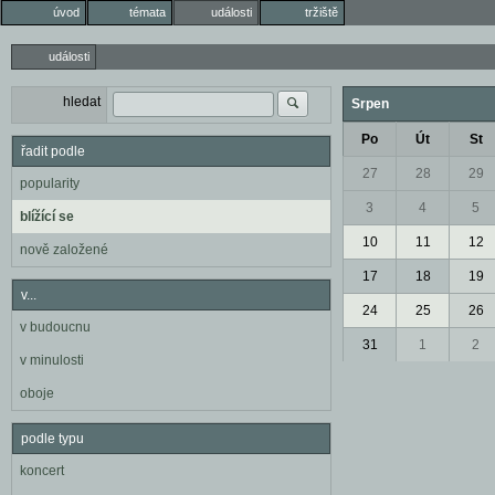
úvod
témata
události
tržiště
události
hledat
Srpen
Po
Út
St
řadit podle
27
28
29
popularity
3
4
5
blížící se
10
11
12
nově založené
17
18
19
v...
24
25
26
v budoucnu
31
1
2
v minulosti
oboje
podle typu
koncert