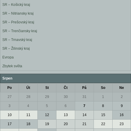
SR – Košický kraj
SR – Nitriansky kraj
SR – Prešovský kraj
SR – Trenčiansky kraj
SR – Trnavský kraj
SR – Žilinský kraj
Evropa
Zbytek světa
Srpen
Po
Út
St
Čt
Pá
So
Ne
27
28
29
30
31
1
2
3
4
5
6
7
8
9
10
11
12
13
14
15
16
17
18
19
20
21
22
23