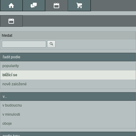
hledat
řadit podle
popularity
blížící se
nově založené
v...
v budoucnu
v minulosti
oboje