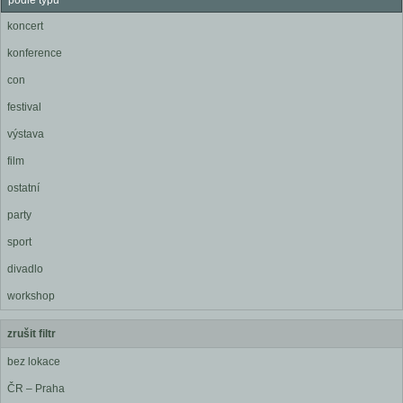
podle typu
koncert
konference
con
festival
výstava
film
ostatní
party
sport
divadlo
workshop
zrušit filtr
bez lokace
ČR – Praha