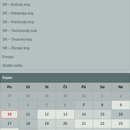
SR – Košický kraj
SR – Nitriansky kraj
SR – Prešovský kraj
SR – Trenčiansky kraj
SR – Trnavský kraj
SR – Žilinský kraj
Evropa
Zbytek světa
Srpen
Po
Út
St
Čt
Pá
So
Ne
27
28
29
30
31
1
2
3
4
5
6
7
8
9
10
11
12
13
14
15
16
17
18
19
20
21
22
23