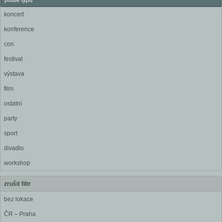
podle typu
koncert
konference
con
festival
výstava
film
ostatní
party
sport
divadlo
workshop
zrušit filtr
bez lokace
ČR – Praha