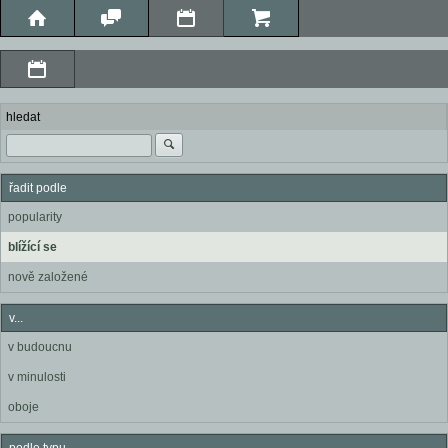
hledat
řadit podle
popularity
blížící se
nově založené
v...
v budoucnu
v minulosti
oboje