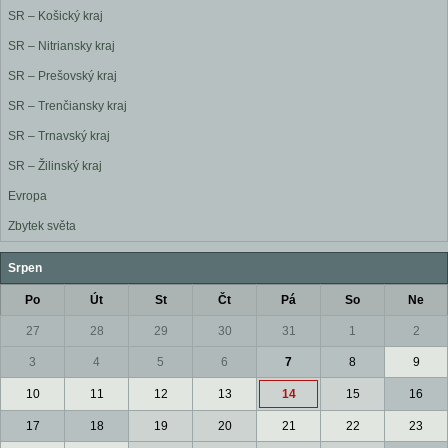
SR – Košický kraj
SR – Nitriansky kraj
SR – Prešovský kraj
SR – Trenčiansky kraj
SR – Trnavský kraj
SR – Žilinský kraj
Evropa
Zbytek světa
Srpen
Po
Út
St
Čt
Pá
So
Ne
27
28
29
30
31
1
2
3
4
5
6
7
8
9
10
11
12
13
14
15
16
17
18
19
20
21
22
23