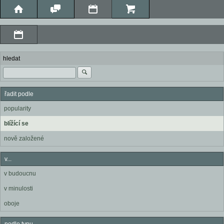
hledat
řadit podle
popularity
blížící se
nově založené
v...
v budoucnu
v minulosti
oboje