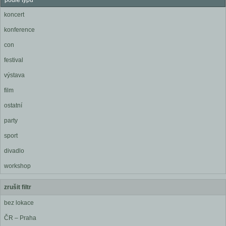
podle typu
koncert
konference
con
festival
výstava
film
ostatní
party
sport
divadlo
workshop
zrušit filtr
bez lokace
ČR – Praha