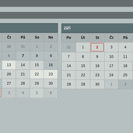
Září
Čt
Pá
So
Ne
Po
Út
St
Čt
Pá
30
31
1
2
31
1
2
3
4
6
7
8
9
7
8
9
10
11
13
14
15
16
14
15
16
17
18
20
21
22
23
21
22
23
24
25
27
28
29
30
28
29
30
1
2
3
4
5
6