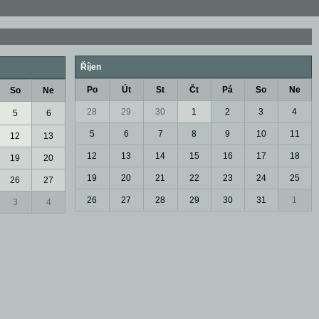
Říjen
Po
Út
St
Čt
Pá
So
Ne
So
Ne
28
29
30
1
2
3
4
5
6
5
6
7
8
9
10
11
12
13
12
13
14
15
16
17
18
19
20
19
20
21
22
23
24
25
26
27
26
27
28
29
30
31
1
3
4