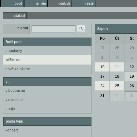
úvod
témata
události
tržiště
události
hledat
Srpen
Po
Út
St
řadit podle
27
28
29
popularity
3
4
5
blížící se
10
11
12
nově založené
17
18
19
v...
24
25
26
v budoucnu
31
1
2
v minulosti
oboje
podle typu
koncert