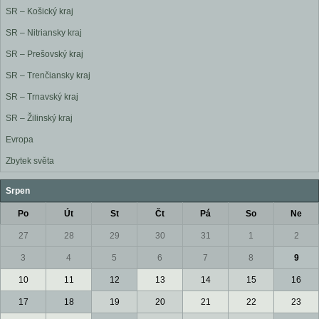
SR – Košický kraj
SR – Nitriansky kraj
SR – Prešovský kraj
SR – Trenčiansky kraj
SR – Trnavský kraj
SR – Žilinský kraj
Evropa
Zbytek světa
Srpen
Po
Út
St
Čt
Pá
So
Ne
27
28
29
30
31
1
2
3
4
5
6
7
8
9
10
11
12
13
14
15
16
17
18
19
20
21
22
23