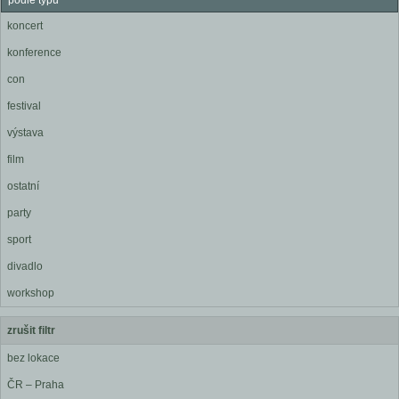
podle typu
koncert
konference
con
festival
výstava
film
ostatní
party
sport
divadlo
workshop
zrušit filtr
bez lokace
ČR – Praha