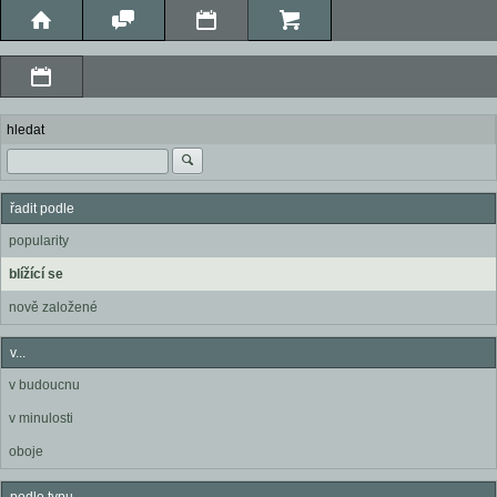
hledat
řadit podle
popularity
blížící se
nově založené
v...
v budoucnu
v minulosti
oboje