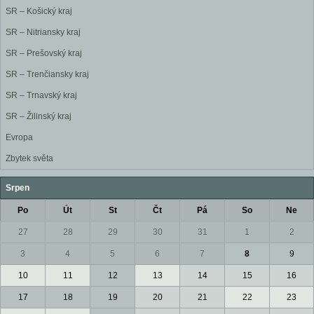
SR – Košický kraj
SR – Nitriansky kraj
SR – Prešovský kraj
SR – Trenčiansky kraj
SR – Trnavský kraj
SR – Žilinský kraj
Evropa
Zbytek světa
Srpen
Po
Út
St
Čt
Pá
So
Ne
27
28
29
30
31
1
2
3
4
5
6
7
8
9
10
11
12
13
14
15
16
17
18
19
20
21
22
23