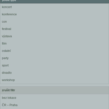
podle typu
koncert
konference
con
festival
výstava
film
ostatní
party
sport
divadlo
workshop
zrušit filtr
bez lokace
ČR – Praha