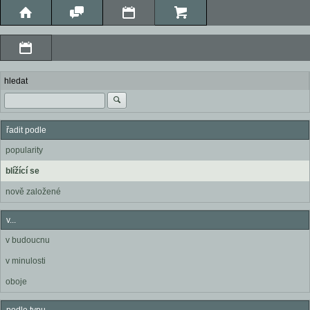
hledat
řadit podle
popularity
blížící se
nově založené
v...
v budoucnu
v minulosti
oboje