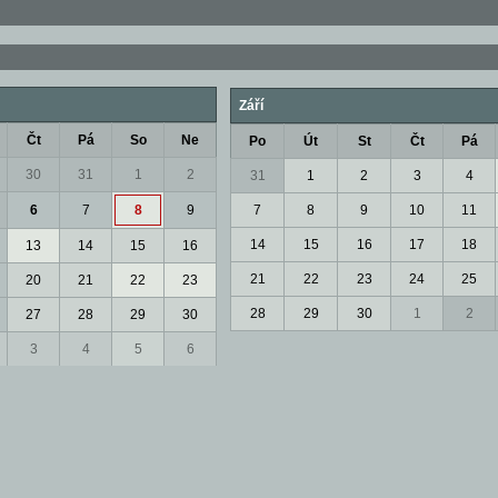
Září
Čt
Pá
So
Ne
Po
Út
St
Čt
Pá
30
31
1
2
31
1
2
3
4
6
7
8
9
7
8
9
10
11
14
15
16
17
18
13
14
15
16
21
22
23
24
25
20
21
22
23
28
29
30
1
2
27
28
29
30
3
4
5
6