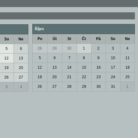
Říjen
Po
Út
St
Čt
Pá
So
Ne
So
Ne
28
29
30
1
2
3
4
5
6
5
6
7
8
9
10
11
12
13
12
13
14
15
16
17
18
19
20
19
20
21
22
23
24
25
26
27
26
27
28
29
30
31
1
3
4