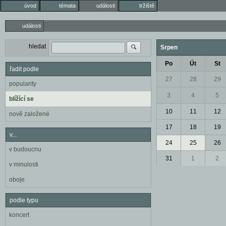
úvod
témata
události
tržiště
události
hledat
Srpen
Po
Út
St
řadit podle
27
28
29
popularity
3
4
5
blížící se
10
11
12
nově založené
17
18
19
v...
24
25
26
v budoucnu
31
1
2
v minulosti
oboje
podle typu
koncert