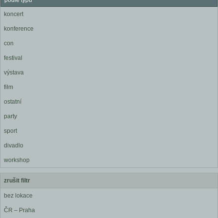
podle typu
koncert
konference
con
festival
výstava
film
ostatní
party
sport
divadlo
workshop
zrušit filtr
bez lokace
ČR – Praha