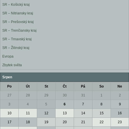
SR – Košický kraj
SR – Nitriansky kraj
SR – Prešovský kraj
SR – Trenčiansky kraj
SR – Trnavský kraj
SR – Žilinský kraj
Evropa
Zbytek světa
Srpen
Po
Út
St
Čt
Pá
So
Ne
27
28
29
30
31
1
2
3
4
5
6
7
8
9
10
11
12
13
14
15
16
17
18
19
20
21
22
23