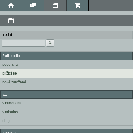
hledat
řadit podle
popularity
blížící se
nově založené
v...
v budoucnu
v minulosti
oboje