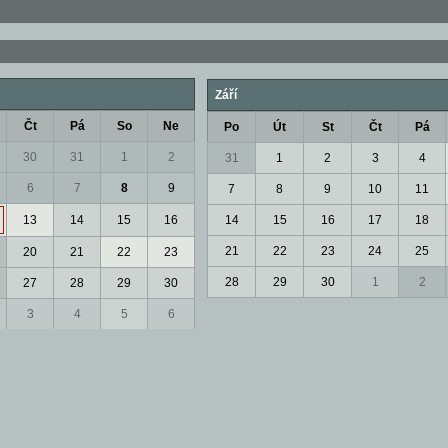
Září
Čt
Pá
So
Ne
Po
Út
St
Čt
Pá
30
31
1
2
31
1
2
3
4
6
7
8
9
7
8
9
10
11
13
14
15
16
14
15
16
17
18
21
22
23
24
25
20
21
22
23
28
29
30
1
2
27
28
29
30
3
4
5
6