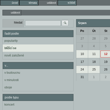
úvod
témata
události
tržiště
události
hledat
Srpen
Po
Út
St
řadit podle
27
28
29
popularity
3
4
5
blížící se
10
11
12
nově založené
17
18
19
v...
24
25
26
v budoucnu
31
1
2
v minulosti
oboje
podle typu
koncert