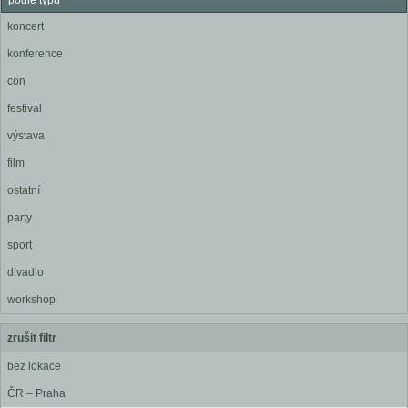
podle typu
koncert
konference
con
festival
výstava
film
ostatní
party
sport
divadlo
workshop
zrušit filtr
bez lokace
ČR – Praha