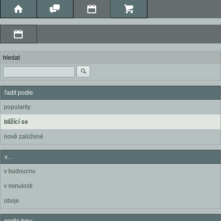
hledat
řadit podle
popularity
blížící se
nově založené
v...
v budoucnu
v minulosti
oboje