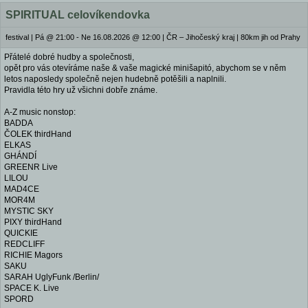
SPIRITUAL celovíkendovka
festival
|
Pá @ 21:00 - Ne 16.08.2026 @ 12:00
|
ČR – Jihočeský kraj | 80km jih od Prahy
Přátelé dobré hudby a společnosti,
opět pro vás otevíráme naše & vaše magické minišapitó, abychom se v něm
letos naposledy společně nejen hudebně potěšili a naplnili.
Pravidla této hry už všichni dobře známe.
A-Z music nonstop:
BADDA
ČOLEK thirdHand
ELKAS
GHÁNDÍ
GREENR Live
LILOU
MAD4CE
MOR4M
MYSTIC SKY
PIXY thirdHand
QUICKIE
REDCLIFF
RICHIE Magors
SAKU
SARAH UglyFunk /Berlin/
SPACE K. Live
SPORD