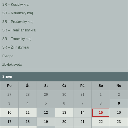
SR – Košický kraj
SR – Nitriansky kraj
SR – Prešovský kraj
SR – Trenčiansky kraj
SR – Trnavský kraj
SR – Žilinský kraj
Evropa
Zbytek světa
Srpen
Po
Út
St
Čt
Pá
So
Ne
27
28
29
30
31
1
2
3
4
5
6
7
8
9
10
11
12
13
14
15
16
17
18
19
20
21
22
23