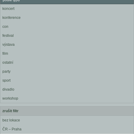
podle typu
koncert
konference
con
festival
výstava
film
ostatní
party
sport
divadlo
workshop
zrušit filtr
bez lokace
ČR – Praha