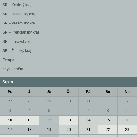
SR – Košický kraj
SR – Nitriansky kraj
SR – Prešovský kraj
SR – Trenčiansky kraj
SR – Trnavský kraj
SR – Žilinský kraj
Evropa
Zbytek světa
Srpen
Po
Út
St
Čt
Pá
So
Ne
27
28
29
30
31
1
2
3
4
5
6
7
8
9
10
11
12
13
14
15
16
17
18
19
20
21
22
23