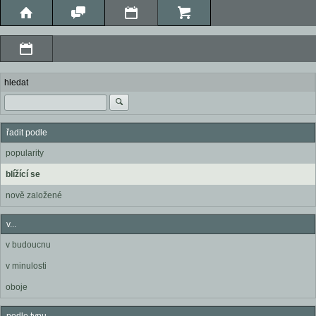
hledat
řadit podle
popularity
blížící se
nově založené
v...
v budoucnu
v minulosti
oboje