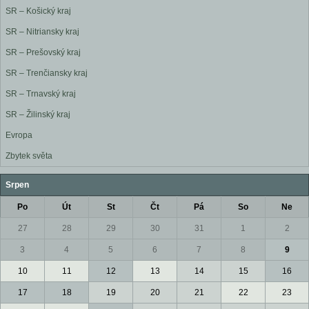
SR – Košický kraj
SR – Nitriansky kraj
SR – Prešovský kraj
SR – Trenčiansky kraj
SR – Trnavský kraj
SR – Žilinský kraj
Evropa
Zbytek světa
Srpen
Po
Út
St
Čt
Pá
So
Ne
27
28
29
30
31
1
2
3
4
5
6
7
8
9
10
11
12
13
14
15
16
17
18
19
20
21
22
23