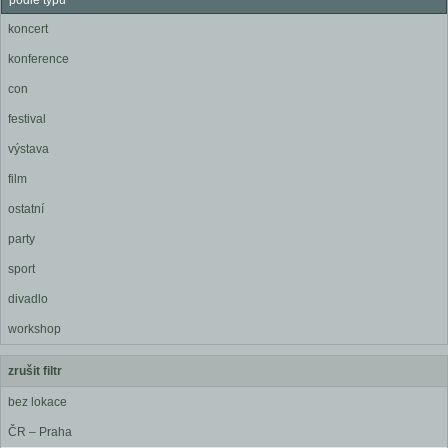
podle typu
koncert
konference
con
festival
výstava
film
ostatní
party
sport
divadlo
workshop
zrušit filtr
bez lokace
ČR – Praha