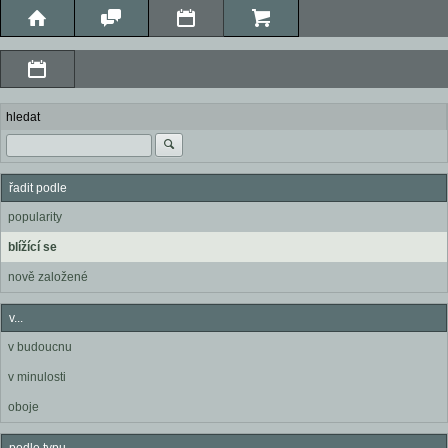
hledat
řadit podle
popularity
blížící se
nově založené
v...
v budoucnu
v minulosti
oboje