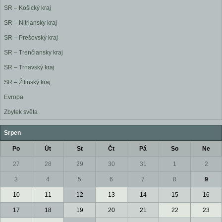
SR – Košický kraj
SR – Nitriansky kraj
SR – Prešovský kraj
SR – Trenčiansky kraj
SR – Trnavský kraj
SR – Žilinský kraj
Evropa
Zbytek světa
Srpen
Po
Út
St
Čt
Pá
So
Ne
27
28
29
30
31
1
2
3
4
5
6
7
8
9
10
11
12
13
14
15
16
17
18
19
20
21
22
23