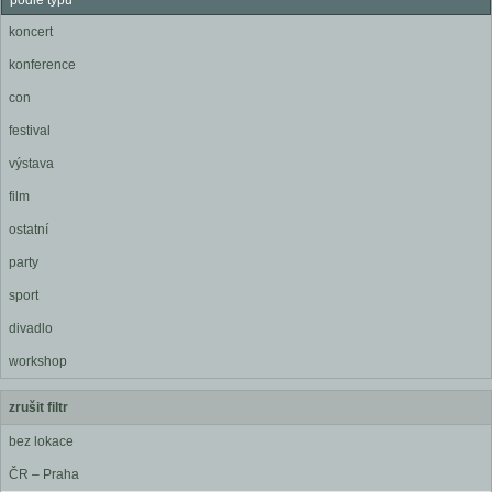
podle typu
koncert
konference
con
festival
výstava
film
ostatní
party
sport
divadlo
workshop
zrušit filtr
bez lokace
ČR – Praha