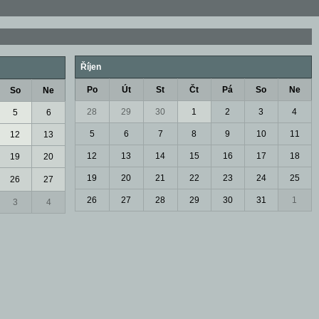
Říjen
Po
Út
St
Čt
Pá
So
Ne
So
Ne
28
29
30
1
2
3
4
5
6
5
6
7
8
9
10
11
12
13
12
13
14
15
16
17
18
19
20
19
20
21
22
23
24
25
26
27
26
27
28
29
30
31
1
3
4