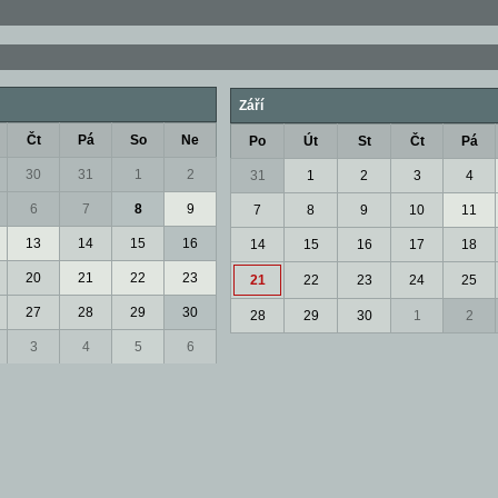
Září
Čt
Pá
So
Ne
Po
Út
St
Čt
Pá
30
31
1
2
31
1
2
3
4
6
7
8
9
7
8
9
10
11
13
14
15
16
14
15
16
17
18
20
21
22
23
21
22
23
24
25
27
28
29
30
28
29
30
1
2
3
4
5
6