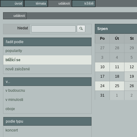
úvod
témata
události
tržiště
události
hledat
Srpen
Po
Út
St
řadit podle
27
28
29
popularity
3
4
5
blížící se
10
11
12
nově založené
17
18
19
v...
24
25
26
v budoucnu
31
1
2
v minulosti
oboje
podle typu
koncert