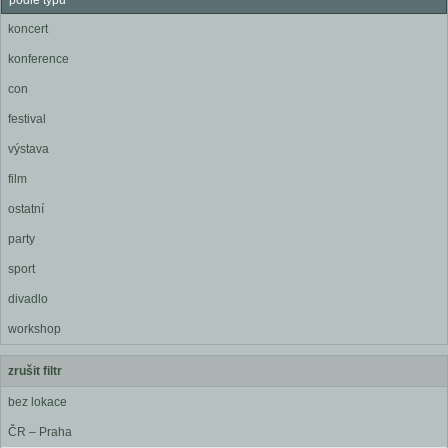
podle typu
koncert
konference
con
festival
výstava
film
ostatní
party
sport
divadlo
workshop
zrušit filtr
bez lokace
ČR – Praha