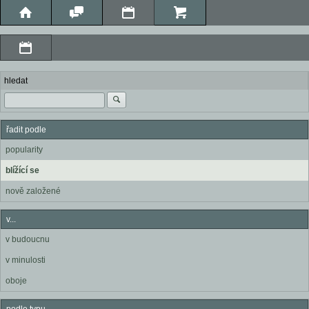
hledat
řadit podle
popularity
blížící se
nově založené
v...
v budoucnu
v minulosti
oboje