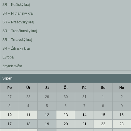
SR – Košický kraj
SR – Nitriansky kraj
SR – Prešovský kraj
SR – Trenčiansky kraj
SR – Trnavský kraj
SR – Žilinský kraj
Evropa
Zbytek světa
Srpen
Po
Út
St
Čt
Pá
So
Ne
27
28
29
30
31
1
2
3
4
5
6
7
8
9
10
11
12
13
14
15
16
17
18
19
20
21
22
23