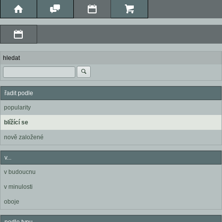
hledat
řadit podle
popularity
blížící se
nově založené
v...
v budoucnu
v minulosti
oboje