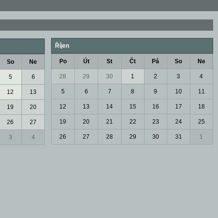
Říjen
Po
Út
St
Čt
Pá
So
Ne
So
Ne
28
29
30
1
2
3
4
5
6
5
6
7
8
9
10
11
12
13
12
13
14
15
16
17
18
19
20
19
20
21
22
23
24
25
26
27
26
27
28
29
30
31
1
3
4