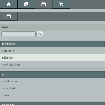
hledat
řadit podle
popularity
blížící se
nově založené
v...
v budoucnu
v minulosti
oboje