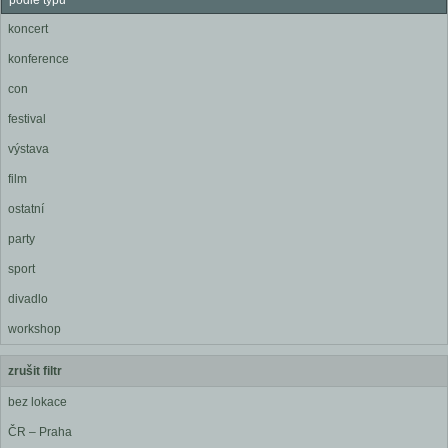
podle typu
koncert
konference
con
festival
výstava
film
ostatní
party
sport
divadlo
workshop
zrušit filtr
bez lokace
ČR – Praha