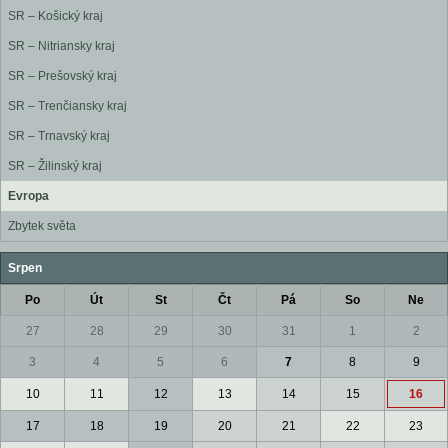
SR – Košický kraj
SR – Nitriansky kraj
SR – Prešovský kraj
SR – Trenčiansky kraj
SR – Trnavský kraj
SR – Žilinský kraj
Evropa
Zbytek světa
Srpen
Po
Út
St
Čt
Pá
So
Ne
27
28
29
30
31
1
2
3
4
5
6
7
8
9
10
11
12
13
14
15
16
17
18
19
20
21
22
23