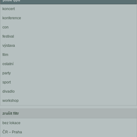
podle typu
koncert
konference
con
festival
výstava
film
ostatní
party
sport
divadlo
workshop
zrušit filtr
bez lokace
ČR – Praha