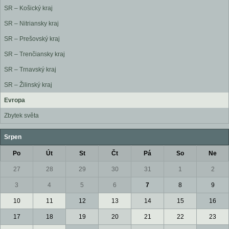
SR – Košický kraj
SR – Nitriansky kraj
SR – Prešovský kraj
SR – Trenčiansky kraj
SR – Trnavský kraj
SR – Žilinský kraj
Evropa
Zbytek světa
Srpen
Po
Út
St
Čt
Pá
So
Ne
27
28
29
30
31
1
2
3
4
5
6
7
8
9
10
11
12
13
14
15
16
17
18
19
20
21
22
23