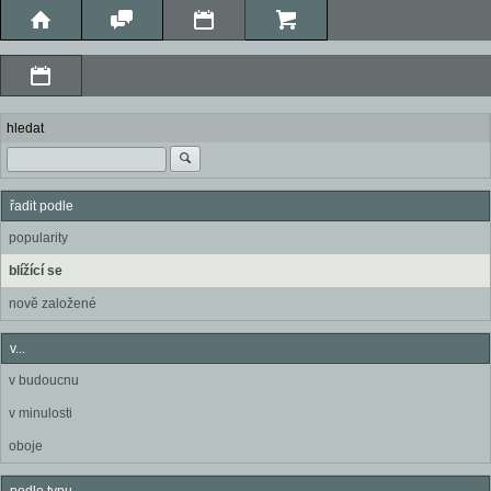
hledat
řadit podle
popularity
blížící se
nově založené
v...
v budoucnu
v minulosti
oboje