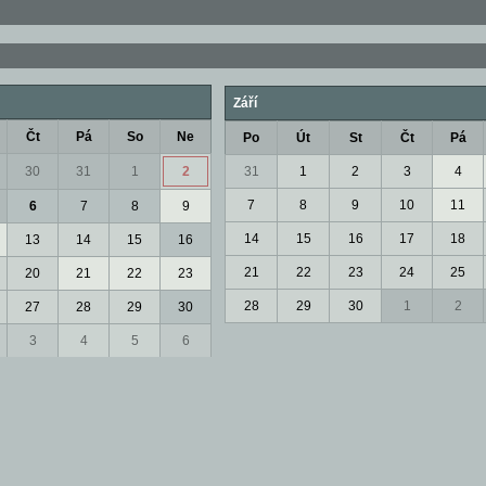
Září
Čt
Pá
So
Ne
Po
Út
St
Čt
Pá
30
31
1
2
31
1
2
3
4
7
8
9
10
11
6
7
8
9
14
15
16
17
18
13
14
15
16
21
22
23
24
25
20
21
22
23
28
29
30
1
2
27
28
29
30
3
4
5
6