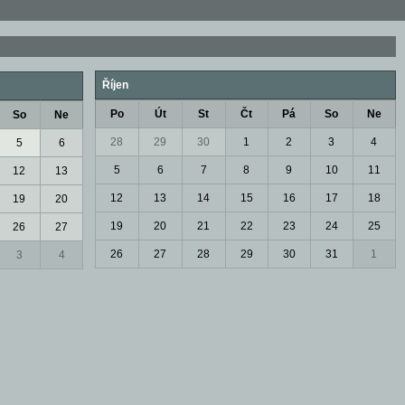
Říjen
Po
Út
St
Čt
Pá
So
Ne
So
Ne
28
29
30
1
2
3
4
5
6
5
6
7
8
9
10
11
12
13
12
13
14
15
16
17
18
19
20
19
20
21
22
23
24
25
26
27
26
27
28
29
30
31
1
3
4