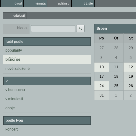
úvod
témata
události
tržiště
události
hledat
Srpen
Po
Út
St
řadit podle
27
28
29
popularity
3
4
5
blížící se
10
11
12
nově založené
17
18
19
v...
24
25
26
v budoucnu
31
1
2
v minulosti
oboje
podle typu
koncert