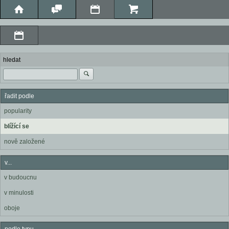
hledat
řadit podle
popularity
blížící se
nově založené
v...
v budoucnu
v minulosti
oboje