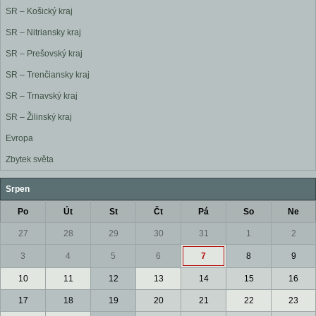
SR – Košický kraj
SR – Nitriansky kraj
SR – Prešovský kraj
SR – Trenčiansky kraj
SR – Trnavský kraj
SR – Žilinský kraj
Evropa
Zbytek světa
Srpen
Po
Út
St
Čt
Pá
So
Ne
27
28
29
30
31
1
2
3
4
5
6
7
8
9
10
11
12
13
14
15
16
17
18
19
20
21
22
23