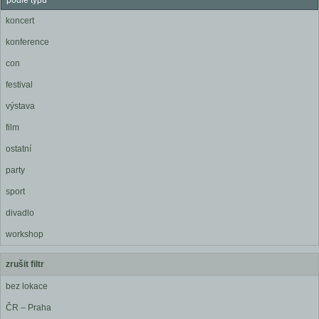
podle typu
koncert
konference
con
festival
výstava
film
ostatní
party
sport
divadlo
workshop
zrušit filtr
bez lokace
ČR – Praha