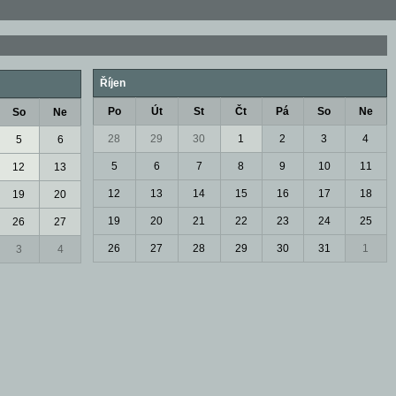
Říjen
Po
Út
St
Čt
Pá
So
Ne
So
Ne
28
29
30
1
2
3
4
5
6
5
6
7
8
9
10
11
12
13
12
13
14
15
16
17
18
19
20
19
20
21
22
23
24
25
26
27
26
27
28
29
30
31
1
3
4