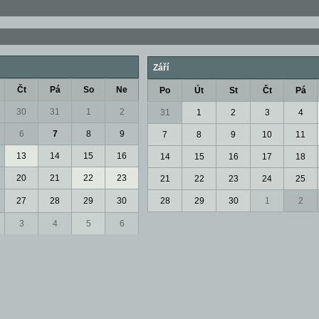
Září
Čt
Pá
So
Ne
Po
Út
St
Čt
Pá
30
31
1
2
31
1
2
3
4
6
7
8
9
7
8
9
10
11
13
14
15
16
14
15
16
17
18
20
21
22
23
21
22
23
24
25
27
28
29
30
28
29
30
1
2
3
4
5
6