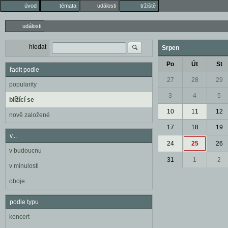
úvod
témata
události
tržiště
události
hledat
Srpen
Po
Út
St
řadit podle
27
28
29
popularity
3
4
5
blížící se
10
11
12
nově založené
17
18
19
v...
24
25
26
v budoucnu
31
1
2
v minulosti
oboje
podle typu
koncert