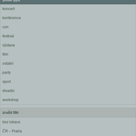
podle typu
koncert
konference
con
festival
výstava
film
ostatní
party
sport
divadlo
workshop
zrušit filtr
bez lokace
ČR – Praha