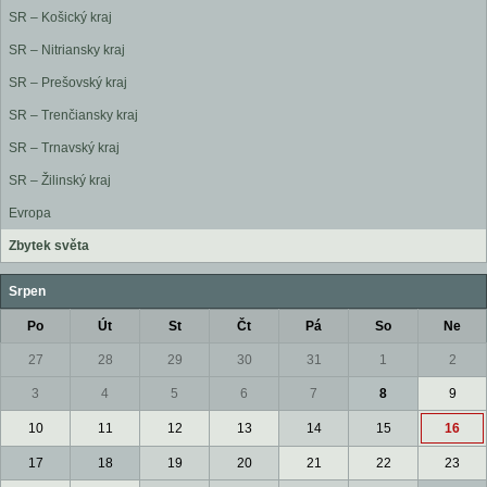
SR – Košický kraj
SR – Nitriansky kraj
SR – Prešovský kraj
SR – Trenčiansky kraj
SR – Trnavský kraj
SR – Žilinský kraj
Evropa
Zbytek světa
Srpen
Po
Út
St
Čt
Pá
So
Ne
27
28
29
30
31
1
2
3
4
5
6
7
8
9
10
11
12
13
14
15
16
17
18
19
20
21
22
23