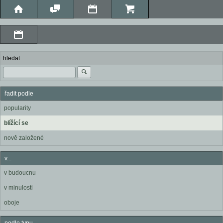
hledat
řadit podle
popularity
blížící se
nově založené
v...
v budoucnu
v minulosti
oboje