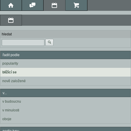
hledat
řadit podle
popularity
blížící se
nově založené
v...
v budoucnu
v minulosti
oboje