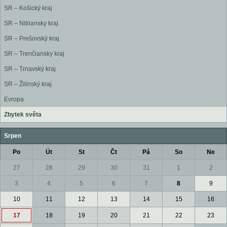
SR – Košický kraj
SR – Nitriansky kraj
SR – Prešovský kraj
SR – Trenčiansky kraj
SR – Trnavský kraj
SR – Žilinský kraj
Evropa
Zbytek světa
Srpen
Po
Út
St
Čt
Pá
So
Ne
27
28
29
30
31
1
2
3
4
5
6
7
8
9
10
11
12
13
14
15
16
17
18
19
20
21
22
23