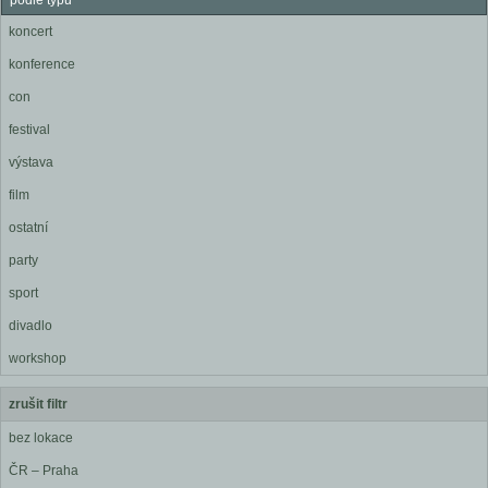
podle typu
koncert
konference
con
festival
výstava
film
ostatní
party
sport
divadlo
workshop
zrušit filtr
bez lokace
ČR – Praha