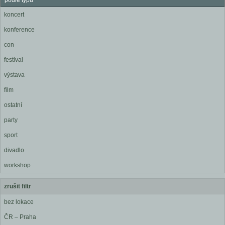
podle typu
koncert
konference
con
festival
výstava
film
ostatní
party
sport
divadlo
workshop
zrušit filtr
bez lokace
ČR – Praha