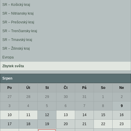
SR – Košický kraj
SR – Nitriansky kraj
SR – Prešovský kraj
SR – Trenčiansky kraj
SR – Trnavský kraj
SR – Žilinský kraj
Evropa
Zbytek světa
Srpen
Po
Út
St
Čt
Pá
So
Ne
27
28
29
30
31
1
2
3
4
5
6
7
8
9
10
11
12
13
14
15
16
17
18
19
20
21
22
23