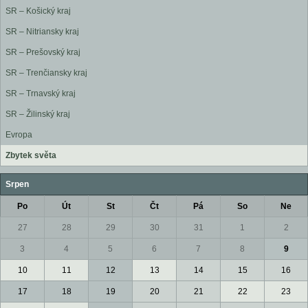
SR – Košický kraj
SR – Nitriansky kraj
SR – Prešovský kraj
SR – Trenčiansky kraj
SR – Trnavský kraj
SR – Žilinský kraj
Evropa
Zbytek světa
Srpen
Po
Út
St
Čt
Pá
So
Ne
27
28
29
30
31
1
2
3
4
5
6
7
8
9
10
11
12
13
14
15
16
17
18
19
20
21
22
23