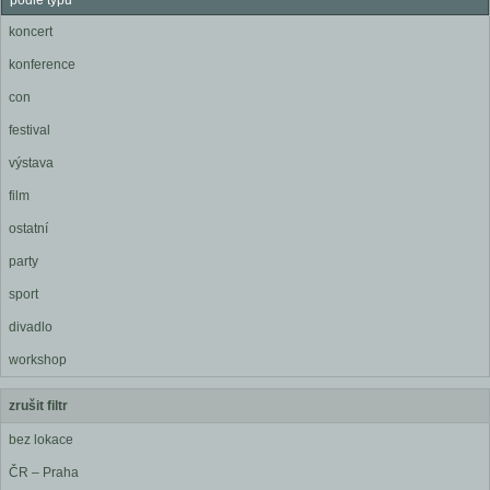
podle typu
koncert
konference
con
festival
výstava
film
ostatní
party
sport
divadlo
workshop
zrušit filtr
bez lokace
ČR – Praha