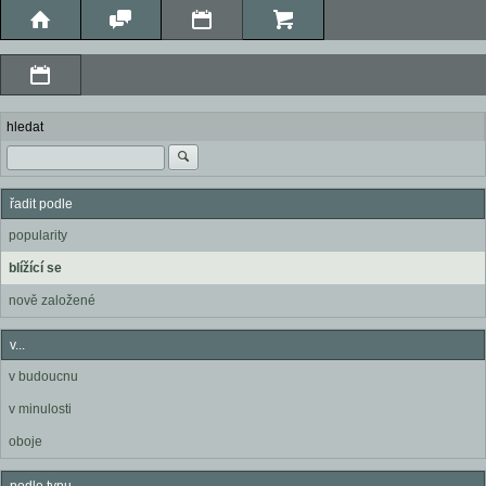
hledat
řadit podle
popularity
blížící se
nově založené
v...
v budoucnu
v minulosti
oboje