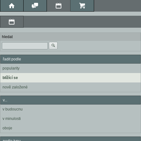
hledat
řadit podle
popularity
blížící se
nově založené
v...
v budoucnu
v minulosti
oboje