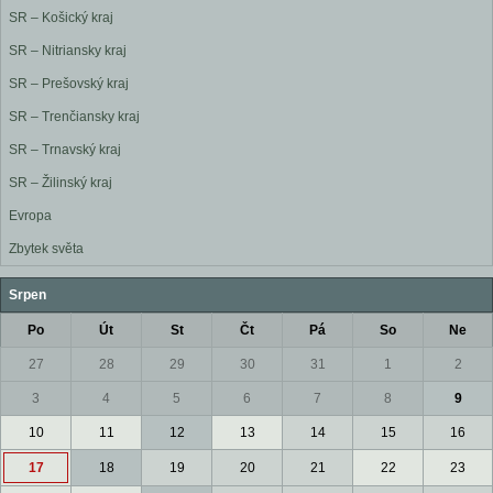
SR – Košický kraj
SR – Nitriansky kraj
SR – Prešovský kraj
SR – Trenčiansky kraj
SR – Trnavský kraj
SR – Žilinský kraj
Evropa
Zbytek světa
Srpen
Po
Út
St
Čt
Pá
So
Ne
27
28
29
30
31
1
2
3
4
5
6
7
8
9
10
11
12
13
14
15
16
17
18
19
20
21
22
23