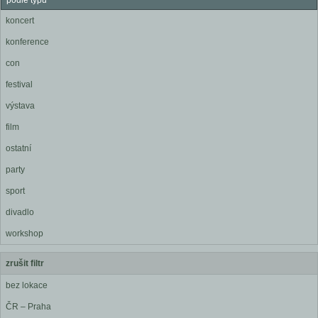
podle typu
koncert
konference
con
festival
výstava
film
ostatní
party
sport
divadlo
workshop
zrušit filtr
bez lokace
ČR – Praha