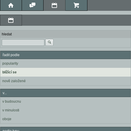
hledat
řadit podle
popularity
blížící se
nově založené
v...
v budoucnu
v minulosti
oboje