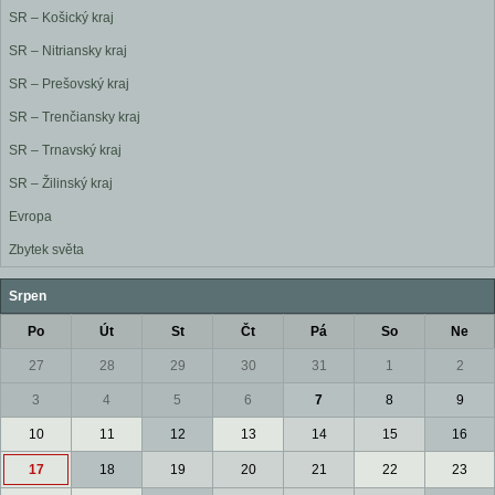
SR – Košický kraj
SR – Nitriansky kraj
SR – Prešovský kraj
SR – Trenčiansky kraj
SR – Trnavský kraj
SR – Žilinský kraj
Evropa
Zbytek světa
Srpen
Po
Út
St
Čt
Pá
So
Ne
27
28
29
30
31
1
2
3
4
5
6
7
8
9
10
11
12
13
14
15
16
17
18
19
20
21
22
23