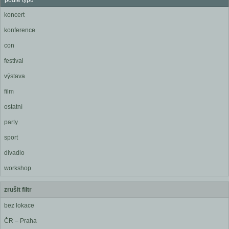
podle typu
koncert
konference
con
festival
výstava
film
ostatní
party
sport
divadlo
workshop
zrušit filtr
bez lokace
ČR – Praha