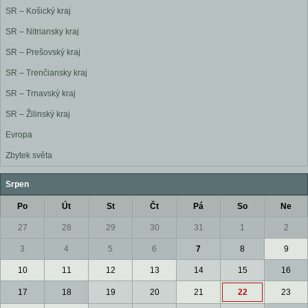
SR – Košický kraj
SR – Nitriansky kraj
SR – Prešovský kraj
SR – Trenčiansky kraj
SR – Trnavský kraj
SR – Žilinský kraj
Evropa
Zbytek světa
Srpen
Po
Út
St
Čt
Pá
So
Ne
27
28
29
30
31
1
2
3
4
5
6
7
8
9
10
11
12
13
14
15
16
17
18
19
20
21
22
23