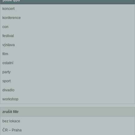
podle typu
koncert
konference
con
festival
výstava
film
ostatní
party
sport
divadlo
workshop
zrušit filtr
bez lokace
ČR – Praha