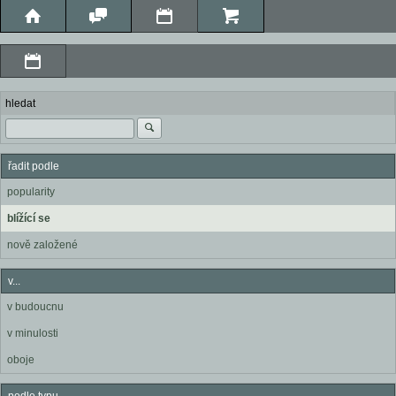
hledat
řadit podle
popularity
blížící se
nově založené
v...
v budoucnu
v minulosti
oboje