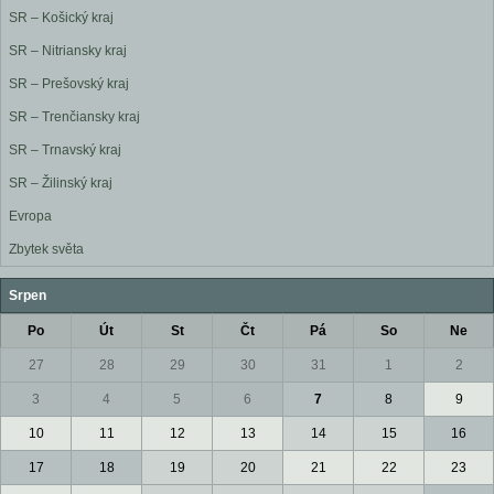
SR – Košický kraj
SR – Nitriansky kraj
SR – Prešovský kraj
SR – Trenčiansky kraj
SR – Trnavský kraj
SR – Žilinský kraj
Evropa
Zbytek světa
Srpen
Po
Út
St
Čt
Pá
So
Ne
27
28
29
30
31
1
2
3
4
5
6
7
8
9
10
11
12
13
14
15
16
17
18
19
20
21
22
23