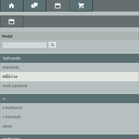
hledat
řadit podle
popularity
blížící se
nově založené
v...
v budoucnu
v minulosti
oboje