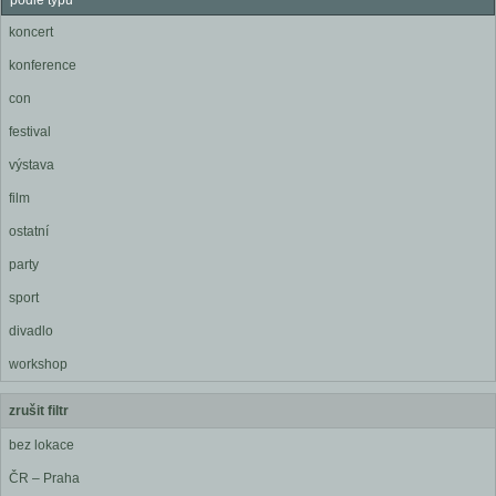
podle typu
koncert
konference
con
festival
výstava
film
ostatní
party
sport
divadlo
workshop
zrušit filtr
bez lokace
ČR – Praha