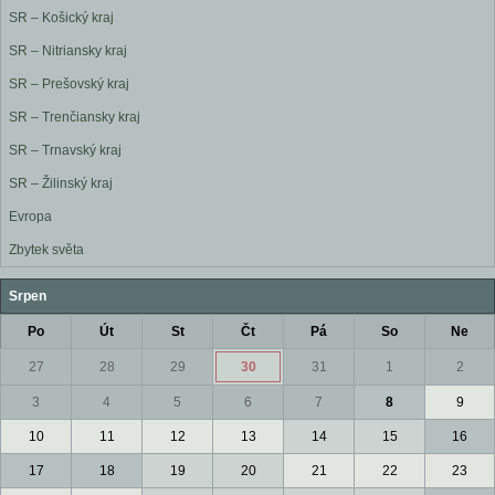
SR – Košický kraj
SR – Nitriansky kraj
SR – Prešovský kraj
SR – Trenčiansky kraj
SR – Trnavský kraj
SR – Žilinský kraj
Evropa
Zbytek světa
Srpen
Po
Út
St
Čt
Pá
So
Ne
27
28
29
30
31
1
2
3
4
5
6
7
8
9
10
11
12
13
14
15
16
17
18
19
20
21
22
23