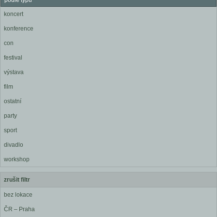
podle typu
koncert
konference
con
festival
výstava
film
ostatní
party
sport
divadlo
workshop
zrušit filtr
bez lokace
ČR – Praha