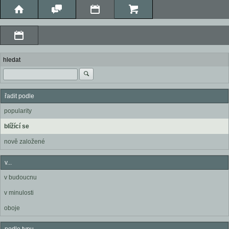
hledat
řadit podle
popularity
blížící se
nově založené
v...
v budoucnu
v minulosti
oboje