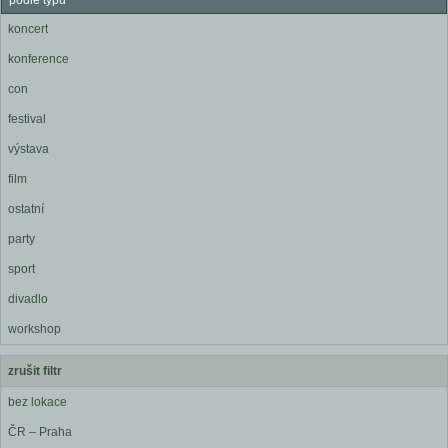
podle typu
koncert
konference
con
festival
výstava
film
ostatní
party
sport
divadlo
workshop
zrušit filtr
bez lokace
ČR – Praha