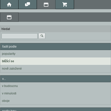
hledat
řadit podle
popularity
blížící se
nově založené
v...
v budoucnu
v minulosti
oboje