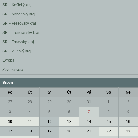
SR – Košický kraj
SR – Nitriansky kraj
SR – Prešovský kraj
SR – Trenčiansky kraj
SR – Trnavský kraj
SR – Žilinský kraj
Evropa
Zbytek světa
Srpen
Po
Út
St
Čt
Pá
So
Ne
27
28
29
30
31
1
2
3
4
5
6
7
8
9
10
11
12
13
14
15
16
17
18
19
20
21
22
23