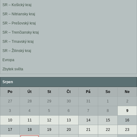
SR – Košický kraj
SR – Nitriansky kraj
SR – Prešovský kraj
SR – Trenčiansky kraj
SR – Trnavský kraj
SR – Žilinský kraj
Evropa
Zbytek světa
Srpen
Po
Út
St
Čt
Pá
So
Ne
27
28
29
30
31
1
2
3
4
5
6
7
8
9
10
11
12
13
14
15
16
17
18
19
20
21
22
23