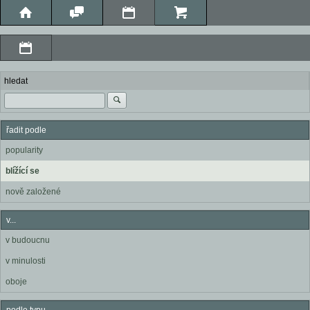
hledat
řadit podle
popularity
blížící se
nově založené
v...
v budoucnu
v minulosti
oboje