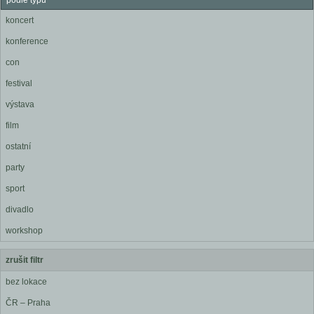
podle typu
koncert
konference
con
festival
výstava
film
ostatní
party
sport
divadlo
workshop
zrušit filtr
bez lokace
ČR – Praha