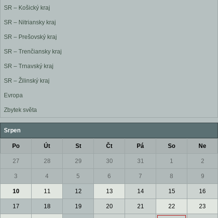
SR – Košický kraj
SR – Nitriansky kraj
SR – Prešovský kraj
SR – Trenčiansky kraj
SR – Trnavský kraj
SR – Žilinský kraj
Evropa
Zbytek světa
Srpen
Po
Út
St
Čt
Pá
So
Ne
27
28
29
30
31
1
2
3
4
5
6
7
8
9
10
11
12
13
14
15
16
17
18
19
20
21
22
23