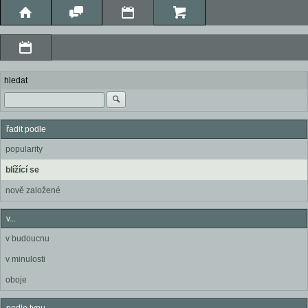
hledat
řadit podle
popularity
blížící se
nově založené
v...
v budoucnu
v minulosti
oboje