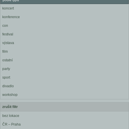
podle typu
koncert
konference
con
festival
výstava
film
ostatní
party
sport
divadlo
workshop
zrušit filtr
bez lokace
ČR – Praha