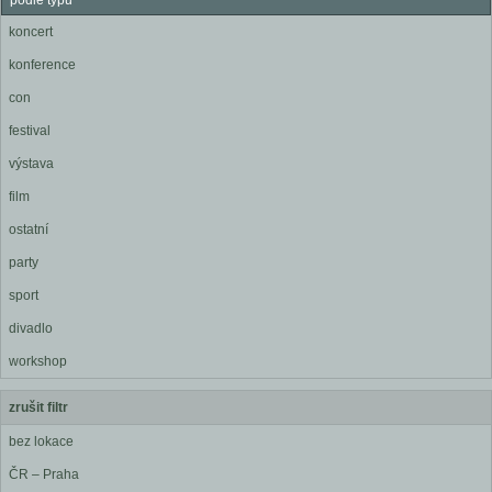
podle typu
koncert
konference
con
festival
výstava
film
ostatní
party
sport
divadlo
workshop
zrušit filtr
bez lokace
ČR – Praha