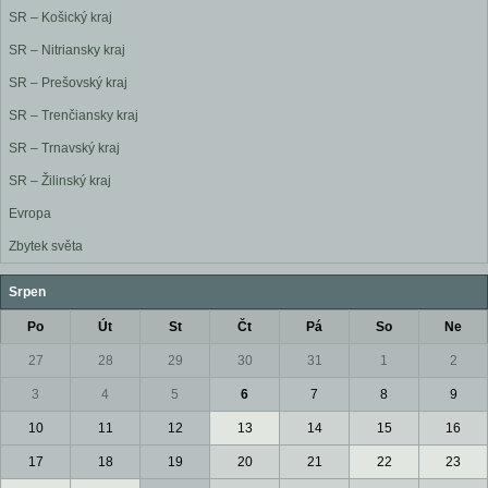
SR – Košický kraj
SR – Nitriansky kraj
SR – Prešovský kraj
SR – Trenčiansky kraj
SR – Trnavský kraj
SR – Žilinský kraj
Evropa
Zbytek světa
Srpen
Po
Út
St
Čt
Pá
So
Ne
27
28
29
30
31
1
2
3
4
5
6
7
8
9
10
11
12
13
14
15
16
17
18
19
20
21
22
23