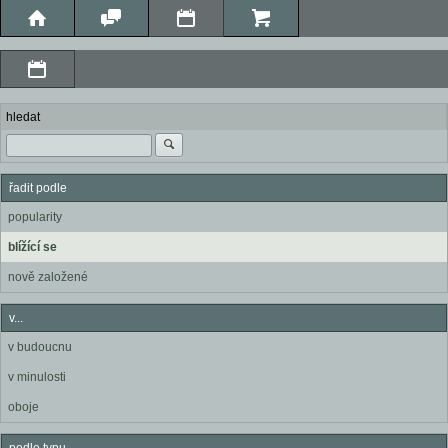
hledat
řadit podle
popularity
blížící se
nově založené
v...
v budoucnu
v minulosti
oboje