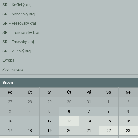
SR – Košický kraj
SR – Nitriansky kraj
SR – Prešovský kraj
SR – Trenčiansky kraj
SR – Trnavský kraj
SR – Žilinský kraj
Evropa
Zbytek světa
Srpen
Po
Út
St
Čt
Pá
So
Ne
27
28
29
30
31
1
2
3
4
5
6
7
8
9
10
11
12
13
14
15
16
17
18
19
20
21
22
23