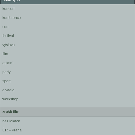
podle typu
koncert
konference
con
festival
výstava
film
ostatní
party
sport
divadlo
workshop
zrušit filtr
bez lokace
ČR – Praha