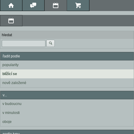
hledat
řadit podle
popularity
blížící se
nově založené
v...
v budoucnu
v minulosti
oboje