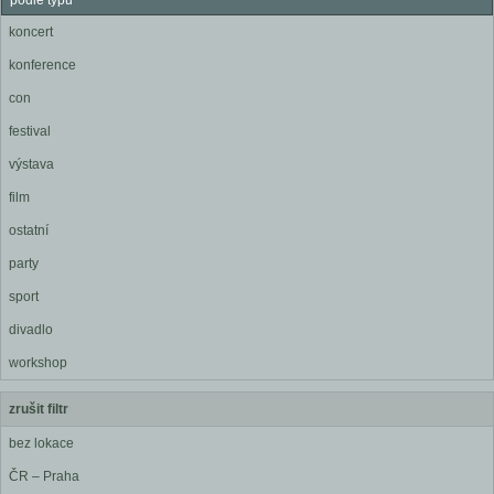
podle typu
koncert
konference
con
festival
výstava
film
ostatní
party
sport
divadlo
workshop
zrušit filtr
bez lokace
ČR – Praha