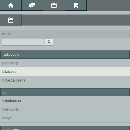
hledat
řadit podle
popularity
blížící se
nově založené
v...
v budoucnu
v minulosti
oboje