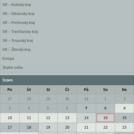
SR – Košický kraj
SR – Nitriansky kraj
SR – Prešovský kraj
SR – Trenčiansky kraj
SR – Trnavský kraj
SR – Žilinský kraj
Evropa
Zbytek světa
Srpen
Po
Út
St
Čt
Pá
So
Ne
27
28
29
30
31
1
2
3
4
5
6
7
8
9
10
11
12
13
14
15
16
17
18
19
20
21
22
23