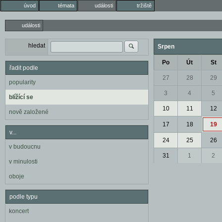
úvod
témata
události
tržiště
události
hledat
Srpen
Po
Út
St
řadit podle
27
28
29
popularity
3
4
5
blížící se
10
11
12
nově založené
17
18
19
v...
24
25
26
v budoucnu
31
1
2
v minulosti
oboje
podle typu
koncert