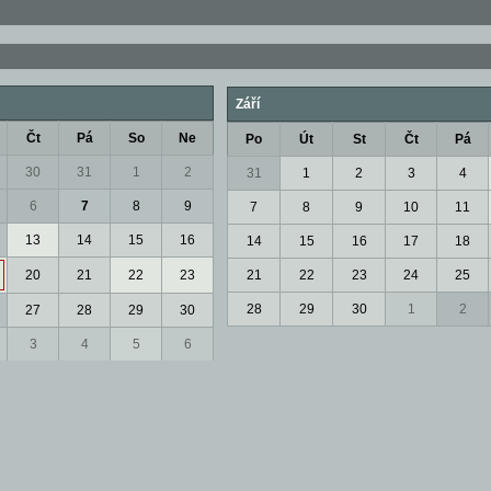
Září
Čt
Pá
So
Ne
Po
Út
St
Čt
Pá
30
31
1
2
31
1
2
3
4
6
7
8
9
7
8
9
10
11
13
14
15
16
14
15
16
17
18
20
21
22
23
21
22
23
24
25
28
29
30
1
2
27
28
29
30
3
4
5
6