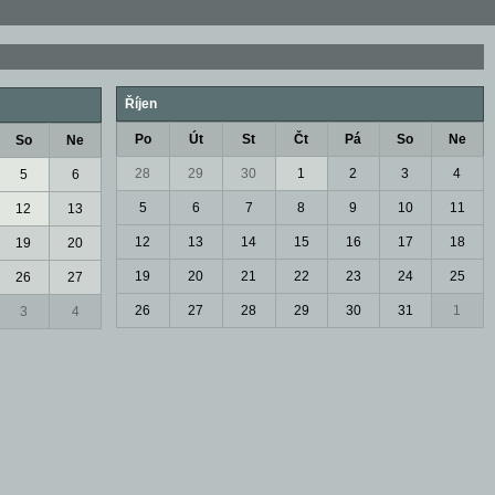
Říjen
Po
Út
St
Čt
Pá
So
Ne
So
Ne
28
29
30
1
2
3
4
5
6
5
6
7
8
9
10
11
12
13
12
13
14
15
16
17
18
19
20
19
20
21
22
23
24
25
26
27
26
27
28
29
30
31
1
3
4